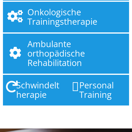
Onkologische
Trainingstherapie
Ambulante
orthopädische
Rehabilitation​
Schwindelt
Personal
herapie
Training