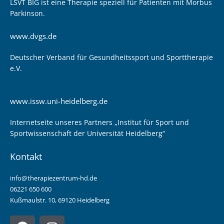
LSVT BIG ist eine Therapie speziell für Patienten mit Morbus
Parkinson.
www.dvgs.de
Deutscher Verband für Gesundheitssport und Sporttherapie
e.V.
www.issw.uni-heidelberg.de
Internetseite unseres Partners „Institut für Sport und
Sportwissenschaft der Universität Heidelberg“
Kontakt
info@therapiezentrum-hd.de
06221 650 600
Kußmaulstr. 10, 69120 Heidelberg
F
I