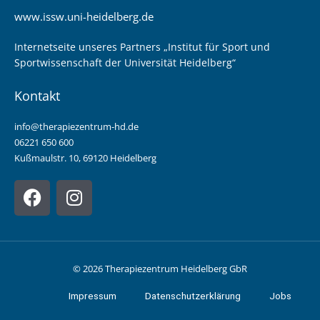
www.issw.uni-heidelberg.de
Internetseite unseres Partners „Institut für Sport und
Sportwissenschaft der Universität Heidelberg“
Kontakt
info@therapiezentrum-hd.de
06221 650 600
Kußmaulstr. 10, 69120 Heidelberg
F
I
a
n
c
s
e
t
b
a
© 2026 Therapiezentrum Heidelberg GbR
o
g
o
r
Impressum
Datenschutzerklärung
Jobs
k
a