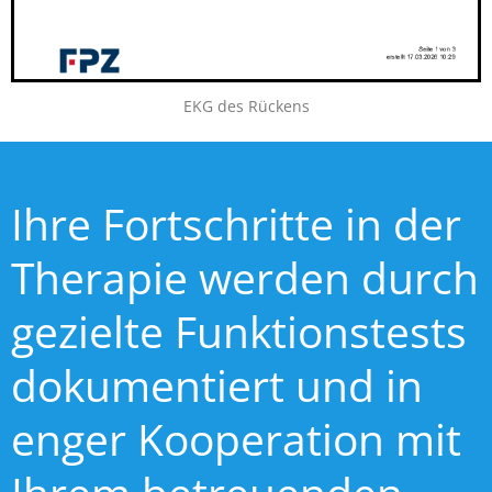
EKG des Rückens
Ihre Fortschritte in der
Therapie werden durch
gezielte Funktionstests
dokumentiert und in
enger Kooperation mit