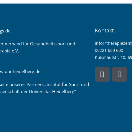
Kontakt
gs.de
info@therapiezen
er Verband für Gesundheitssport und
06221 650 600
rapie e.V.
Kußmaulstr. 10, 6
F
I
w.uni-heidelberg.de
a
n
c
s
seite unseres Partners „Institut für Sport und
e
t
senschaft der Universität Heidelberg“
b
a
o
g
o
r
k
a
m