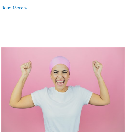
Read More »
Brustkrebs
&
Polyneuropathien