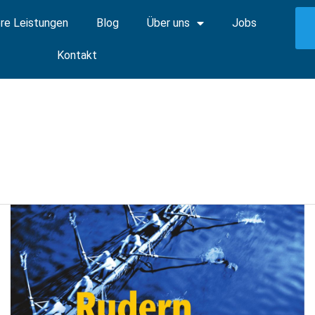
re Leistungen
Blog
Über uns
Jobs
Kontakt
Rudern
gegen
Krebs
Heidelberg
2024