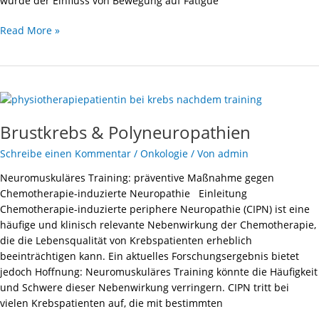
wurde der Einfluss von Bewegung auf Fatigue
Read More »
Brustkrebs
&
Brustkrebs & Polyneuropathien
Polyneuropathien
Schreibe einen Kommentar
/
Onkologie
/ Von
admin
Neuromuskuläres Training: präventive Maßnahme gegen
Chemotherapie-induzierte Neuropathie Einleitung
Chemotherapie-induzierte periphere Neuropathie (CIPN) ist eine
häufige und klinisch relevante Nebenwirkung der Chemotherapie,
die die Lebensqualität von Krebspatienten erheblich
beeinträchtigen kann. Ein aktuelles Forschungsergebnis bietet
jedoch Hoffnung: Neuromuskuläres Training könnte die Häufigkeit
und Schwere dieser Nebenwirkung verringern. CIPN tritt bei
vielen Krebspatienten auf, die mit bestimmten