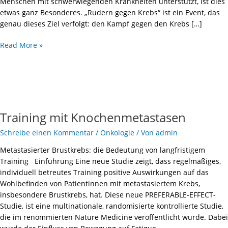
Menschen mit schwerwiegenden Krankheiten unterstützt, ist dies
etwas ganz Besonderes. „Rudern gegen Krebs“ ist ein Event, das
genau dieses Ziel verfolgt: den Kampf gegen den Krebs […]
Read More »
Training
mit
Training mit Knochenmetastasen
Knochenmetastasen
Schreibe einen Kommentar
/
Onkologie
/ Von
admin
Metastasierter Brustkrebs: die Bedeutung von langfristigem
Training Einführung Eine neue Studie zeigt, dass regelmäßiges,
individuell betreutes Training positive Auswirkungen auf das
Wohlbefinden von Patientinnen mit metastasiertem Krebs,
insbesondere Brustkrebs, hat. Diese neue PREFERABLE-EFFECT-
Studie, ist eine multinationale, randomisierte kontrollierte Studie,
die im renommierten Nature Medicine veröffentlicht wurde. Dabei