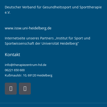
Deutscher Verband für Gesundheitssport und Sporttherapie
e.V.
www.issw.uni-heidelberg.de
Internetseite unseres Partners „Institut für Sport und
Sportwissenschaft der Universität Heidelberg“
Kontakt
info@therapiezentrum-hd.de
06221 650 600
Kußmaulstr. 10, 69120 Heidelberg
F
I
a
n
c
s
e
t