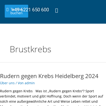
Zum
Inhalt
F
Termin
+49 6221 650 600
springen
buchen
a
c
e
Unsere Leistungen
Über uns
b
o
o
Brustkrebs
k
Rudern
gegen
Rudern gegen Krebs Heidelberg 2024
Krebs
Heidelberg
Über uns
/ Von
admin
2024
Rudern gegen Krebs Was ist „Rudern gegen Krebs“? Sport
verbindet, motiviert und gibt Hoffnung. Doch wenn der Sport auf
solch eine außergewöhnliche Art und Weise Leben rettet und