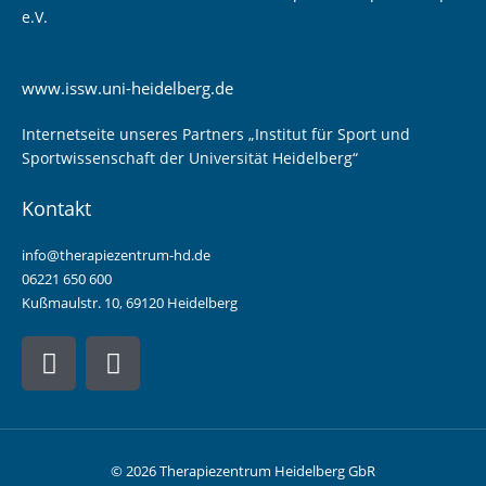
e.V.
www.issw.uni-heidelberg.de
Internetseite unseres Partners „Institut für Sport und
Sportwissenschaft der Universität Heidelberg“
Kontakt
info@therapiezentrum-hd.de
06221 650 600
Kußmaulstr. 10, 69120 Heidelberg
F
I
a
n
c
s
e
t
b
a
© 2026 Therapiezentrum Heidelberg GbR
o
g