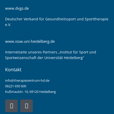
www.dvgs.de
Deutscher Verband für Gesundheitssport und Sporttherapie
e.V.
www.issw.uni-heidelberg.de
Internetseite unseres Partners „Institut für Sport und
Sportwissenschaft der Universität Heidelberg“
Kontakt
info@therapiezentrum-hd.de
06221 650 600
Kußmaulstr. 10, 69120 Heidelberg
F
I
a
n