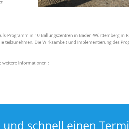
en.
mPuls-Programm in 10 Ballungszentren in Baden-Württembergim 
udie teilzunehmen. Die Wirksamkeit und Implementierung des Pr
 weitere Informationen :
h und schnell einen Term