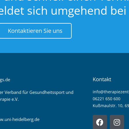
eldet sich umgehend bei
Kontaktieren Sie uns
Kontakt
gs.de
info@therapiezen
er Verband für Gesundheitssport und
06221 650 600
rapie e.V.
Kußmaulstr. 10, 6
F
I
w.uni-heidelberg.de
a
n