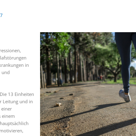
47
ressionen,
lafstörungen
rkrankungen in
- und
Die 13 Einheiten
r Leitung und in
 einer
s einem
 hauptsächlich
 motivieren,