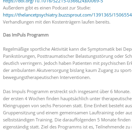
https://doi.org/10.1016/S2215-0366(24)00069-5
Außerdem gibt es einen Podcast zur Studie:
https://thelancetpsychiatry.buzzsprout.com/1391365/150655
Verhandlungen mit den Kostenträgern laufen bereits.
Das ImPuls Programm
Regelmäßige sportliche Aktivität kann die Symptomatik bei Dep
Panikstörungen, Posttraumatischer Belastungsstörung oder Sch
deutlich verringern. Jedoch haben Patienten mit psychischen E
der ambulanten Akutversorgung bislang kaum Zugang zu sport
bewegungstherapeutischen Interventionen.
Das Impuls Programm erstreckt sich insgesamt über 6 Monate. 
der ersten 4 Wochen finden hauptsächlich unter therapeutische
Kleingruppen von sechs Personen statt. Eine Einheit besteht aus
Gruppensitzung und einem gemeinsamen Lauftraining oder au
selbstständigen Training. Die darauffolgenden 5 Monate finden
eigenständig statt. Ziel des Programms ist es, Teilnehmende zu