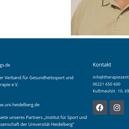
Kontakt
gs.de
info@therapiezen
er Verband für Gesundheitssport und
06221 650 600
rapie e.V.
Kußmaulstr. 10, 6
F
I
w.uni-heidelberg.de
a
n
c
s
seite unseres Partners „Institut für Sport und
e
t
senschaft der Universität Heidelberg“