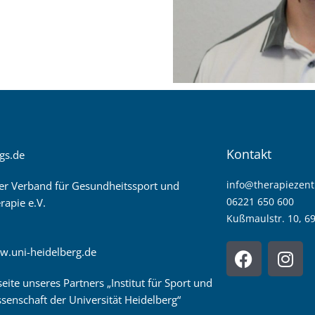
Kontakt
gs.de
info@therapiezen
er Verband für Gesundheitssport und
06221 650 600
rapie e.V.
Kußmaulstr. 10, 6
F
I
w.uni-heidelberg.de
a
n
c
s
seite unseres Partners „Institut für Sport und
e
t
senschaft der Universität Heidelberg“