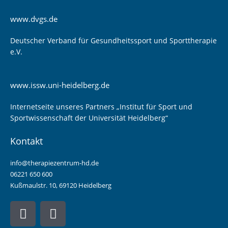
www.dvgs.de
Deutscher Verband für Gesundheitssport und Sporttherapie
e.V.
www.issw.uni-heidelberg.de
Internetseite unseres Partners „Institut für Sport und
Sportwissenschaft der Universität Heidelberg“
Kontakt
info@therapiezentrum-hd.de
06221 650 600
Kußmaulstr. 10, 69120 Heidelberg
F
I
a
n