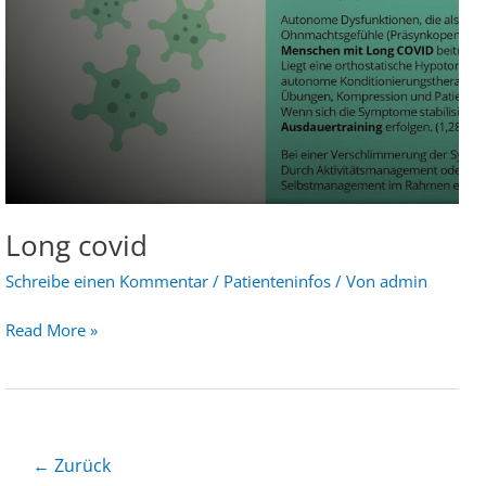
Long covid
Schreibe einen Kommentar
/
Patienteninfos
/ Von
admin
Read More »
←
Zurück