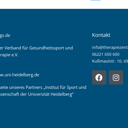
Kontakt
gs.de
info@therapiezen
er Verband für Gesundheitssport und
06221 650 600
rapie e.V.
Kußmaulstr. 10, 6
F
I
w.uni-heidelberg.de
a
n
c
s
seite unseres Partners „Institut für Sport und
e
t
senschaft der Universität Heidelberg“
b
a
o
g
o
r
k
a