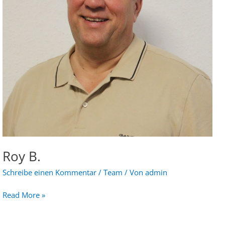
Roy B.
Schreibe einen Kommentar
/
Team
/ Von
admin
Read More »